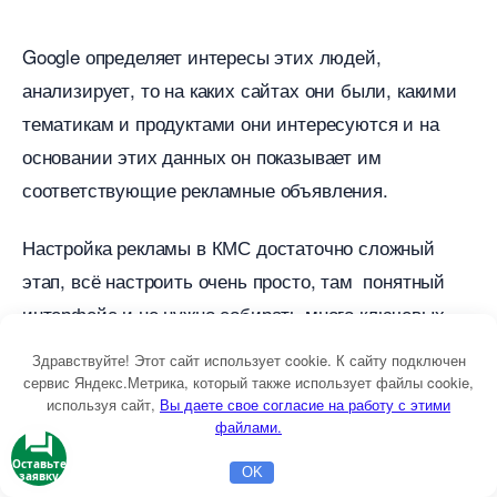
Google определяет интересы этих людей,
анализирует, то на каких сайтах они были, какими
тематикам и продуктами они интересуются и на
основании этих данных он показывает им
соответствующие рекламные объявления.
Настройка рекламы в КМС достаточно сложный
этап, всё настроить очень просто, там понятный
интерфейс и не нужно собирать много ключевых
слов.
Здравствуйте! Этот сайт использует cookie. К сайту подключен
сервис Яндекс.Метрика, который также использует файлы cookie,
Однако это именно то место где большинство
используя сайт,
ы даете свое согласие на работу с этими
файлами.
рекламодателей запросто сливают свои деньги без
Оставьте
получения какого-либо положительного эффекта.
OK
заявку
Главная
Бесплатная консультация
Настройка Директа