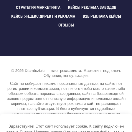
СТРАТЕГИЯ МАРКЕТИНГА
КЕЙСЫ РЕКЛАМА ЗАВОДО
КЕЙСЫ ЯНДЕКС ДИРЕКТ И РЕКЛАМА
B2B РЕКЛАМА КЕЙСЫ
ОТЗЫВЫ
©
2026
Dramtezi.ru
·
Блог рекламиста. Маркетинг под ключ.
Обучение, консультации.
Сайт не собирает никакие персональные данные, на сайте нет
регистрации и комментариев, нет ничего чтобы могло каким-либо
образом собрать персональные данные, сайт на безвозмездной
основе предоставляет полезную информацию и полезные онлайн
сервисы, на сайте отсутствует реклама и сайт не размещает
платные публикации. В блоге публикуются подробные
руководства по продвижению бизнеса в интернете и другие
полезные статьи. Вы можете узнать бесплатно экспертную
информацию о маркетинге, рекламе, копирайтинге и другие темы.
Здравствуйте! Этот сайт использует cookie. К сайту подключен
На сайте опубликовано более 3000 статей.
сервис Яндекс.Метрика, который также использует файлы cookie,