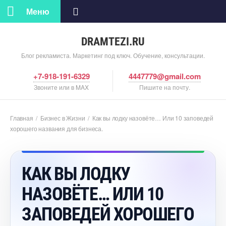
Меню
DRAMTEZI.RU
Блог рекламиста. Маркетинг под ключ. Обучение, консультации.
+7-918-191-6329
4447779@gmail.com
Звоните или в MAX
Пишите на почту.
Главная
/
Бизнес в Жизни
/
Как вы лодку назовёте… Или 10 заповедей
хорошего названия для бизнеса.
КАК ВЫ ЛОДКУ
НАЗОВЁТЕ… ИЛИ 10
ЗАПОВЕДЕЙ ХОРОШЕГО