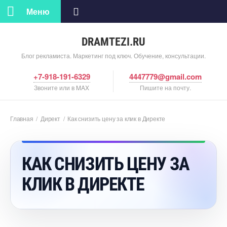
Меню
DRAMTEZI.RU
Блог рекламиста. Маркетинг под ключ. Обучение, консультации.
+7-918-191-6329
4447779@gmail.com
Звоните или в MAX
Пишите на почту.
Главная
/
Директ
/
Как снизить цену за клик в Директе
КАК СНИЗИТЬ ЦЕНУ ЗА
КЛИК В ДИРЕКТЕ