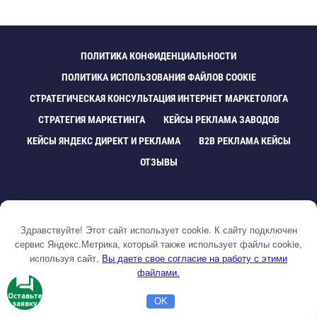
ПОЛИТИКА КОНФИДЕНЦИАЛЬНОСТИ
ПОЛИТИКА ИСПОЛЬЗОВАНИЯ ФАЙЛОВ COOKIE
СТРАТЕГИЧЕСКАЯ КОНСУЛЬТАЦИЯ ИНТЕРНЕТ МАРКЕТОЛОГА
СТРАТЕГИЯ МАРКЕТИНГА
КЕЙСЫ РЕКЛАМА ЗАВОДО
КЕЙСЫ ЯНДЕКС ДИРЕКТ И РЕКЛАМА
B2B РЕКЛАМА КЕЙСЫ
ОТЗЫВЫ
Здравствуйте! Этот сайт использует cookie. К сайту подключен
сервис Яндекс.Метрика, который также использует файлы cookie,
используя сайт,
ы даете свое согласие на работу с этими
©
2026
Dramtezi.ru
·
Блог рекламиста. Маркетинг под ключ.
файлами.
Обучение, консультации.
Оставьте
Сайт не собирает никакие персональные данные, на сайте нет
OK
заявку
Главная
Бесплатная консультация
Настройка Директа
регистрации и комментариев, нет ничего чтобы могло каким-либо