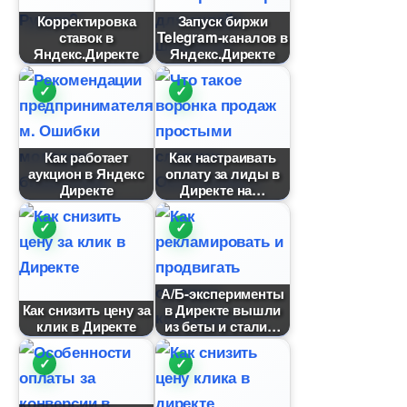
Корректировка
Запуск биржи
ставок
Telegram-канало
Яндекс.Директе
Яндекс.Директе
Как работает
Как настраивать
аукцион в Яндекс
оплату за лиды
Директе
Директе на
А/Б-эксперименты
Как снизить цену за
Директе вышли
клик в Директе
из беты и стали