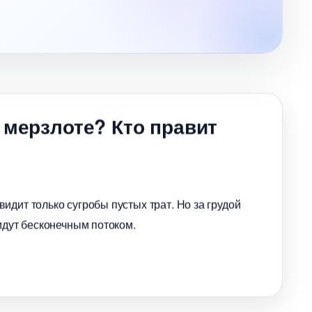
 мерзлоте? Кто правит
идит только сугробы пустых трат. Но за грудой
идут бесконечным потоком.