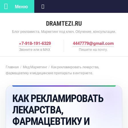
Меню
DRAMTEZI.RU
Блог рекламиста. Маркетинг под ключ. Обучение, консультации.
+7-918-191-6329
4447779@gmail.com
Звоните или в MAX
Пишите на почту.
Главная
/
Мед Маркетин
/
Как рекламировать лекарства,
фармацевтику и медицинские препараты в интернете.
КАК РЕКЛАМИРОВАТЬ
ЛЕКАРСТВА,
ФАРМАЦЕВТИКУ И