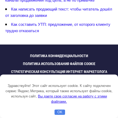
Как написать продающий текст: чтобы читатель дошёл
от заголовка до заявки
Как составить УТП: предложение, от которого клиенту
трудно отказаться
ПОЛИТИКА КОНФИДЕНЦИАЛЬНОСТИ
ПОЛИТИКА ИСПОЛЬЗОВАНИЯ ФАЙЛОВ COOKIE
СТРАТЕГИЧЕСКАЯ КОНСУЛЬТАЦИЯ ИНТЕРНЕТ МАРКЕТОЛОГА
СТРАТЕГИЯ МАРКЕТИНГА
КЕЙСЫ РЕКЛАМА ЗАВОДО
Здравствуйте! Этот сайт использует cookie. К сайту подключен
КЕЙСЫ ЯНДЕКС ДИРЕКТ И РЕКЛАМА
B2B РЕКЛАМА КЕЙСЫ
сервис Яндекс.Метрика, который также использует файлы cookie,
ОТЗЫВЫ
используя сайт,
ы даете свое согласие на работу с этими
файлами.
OK
Главная
Бесплатная консультация
Настройка Директа