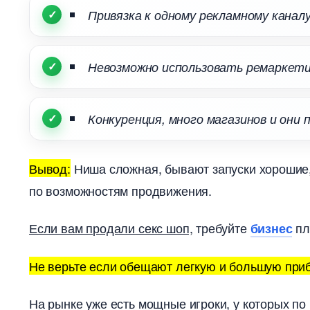
Привязка к одному рекламному каналу
Невозможно использовать ремарке
Конкуренция, много магазинов и они
ывод:
Ниша сложная, бывают запуски хорошие,
по возможностям продвижения.
Если вам продали секс шоп,
требуйте
пл
изнес
Не верьте если обещают легкую и большую приб
На рынке уже есть мощные игроки, у которых по 