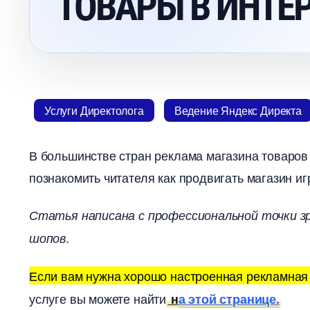
ТОВАРЫ В ИНТЕР
Услуги Директолога
едение Яндекс Директа
ольшинстве стран реклама магазина товаров дл
познакомить читателя как продвигать магазин иг
Статья написана с профессиональной точки зре
.
шопо
Если вам нужна хорошо настроенная рекламная
услуге вы можете найти
н
а этой странице.