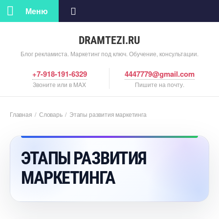
Меню
DRAMTEZI.RU
Блог рекламиста. Маркетинг под ключ. Обучение, консультации.
+7-918-191-6329
4447779@gmail.com
Звоните или в MAX
Пишите на почту.
Главная
/
Словарь
/
Этапы развития маркетинга
ЭТАПЫ РАЗВИТИЯ
МАРКЕТИНГА