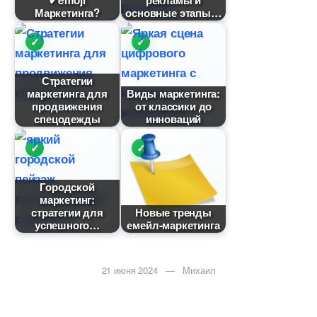
✔emoji
рекламы и
Маркетинга?
основные этапы
Стратегии
маркетинга для
иды маркетинга:
продвижения
от классики до
спецодежды
инноваций
Городской
маркетинг:
стратегии для
Новые тренды
успешного
емейл-маркетинга
21 июня 2024 — Михаил