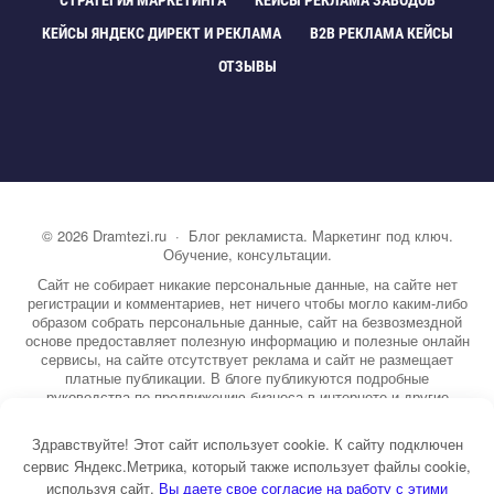
СТРАТЕГИЯ МАРКЕТИНГА
КЕЙСЫ РЕКЛАМА ЗАВОДО
КЕЙСЫ ЯНДЕКС ДИРЕКТ И РЕКЛАМА
B2B РЕКЛАМА КЕЙСЫ
ОТЗЫВЫ
©
2026
Dramtezi.ru
·
Блог рекламиста. Маркетинг под ключ.
Обучение, консультации.
Сайт не собирает никакие персональные данные, на сайте нет
регистрации и комментариев, нет ничего чтобы могло каким-либо
образом собрать персональные данные, сайт на безвозмездной
основе предоставляет полезную информацию и полезные онлайн
сервисы, на сайте отсутствует реклама и сайт не размещает
платные публикации. В блоге публикуются подробные
руководства по продвижению бизнеса в интернете и другие
полезные статьи. Вы можете узнать бесплатно экспертную
информацию о маркетинге, рекламе, копирайтинге и другие темы.
Здравствуйте! Этот сайт использует cookie. К сайту подключен
На сайте опубликовано более 3000 статей.
сервис Яндекс.Метрика, который также использует файлы cookie,
используя сайт,
ы даете свое согласие на работу с этими