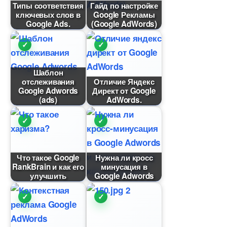
Типы соответствия
Гайд по настройке
ключевых сло
Google Рекламы
Google Ads.
(Google AdWords)
Шаблон
отслеживания
Отличие Яндекс
Google Adwords
Директ от Google
(ads)
AdWords.
Что такое Google
Нужна ли кросс
RankBrain и как его
минусация
улучшить
Google Adwords