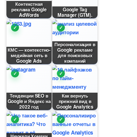
Контекстная
реклама Google
Google Tag
AdWords
Manager (GTM).
Персонализация
КМС — контекстно-
Google рекламе
медийная сеть
для поисковых
Google Ads
компаний
Тенденции SEO
Как вернуть
Google и Яндекс на
прежний вид
2022 год
Google Analytics
Неужели Хомяки