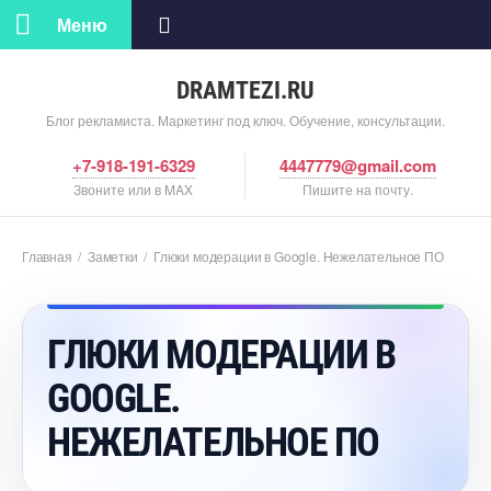
Меню
DRAMTEZI.RU
Блог рекламиста. Маркетинг под ключ. Обучение, консультации.
+7-918-191-6329
4447779@gmail.com
Звоните или в MAX
Пишите на почту.
Главная
/
Заметки
/
Глюки модерации в Google. Нежелательное ПО
ГЛЮКИ МОДЕРАЦИИ
GOOGLE.
НЕЖЕЛАТЕЛЬНОЕ ПО