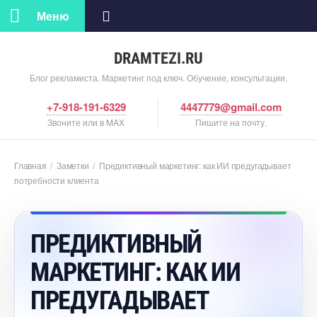
Меню
DRAMTEZI.RU
Блог рекламиста. Маркетинг под ключ. Обучение, консультации.
+7-918-191-6329
4447779@gmail.com
Звоните или в MAX
Пишите на почту.
Главная
/
Заметки
/
Предиктивный маркетинг: как ИИ предугадывает
потребности клиента
ПРЕДИКТИВНЫЙ
МАРКЕТИНГ: КАК ИИ
ПРЕДУГАДЫВАЕТ