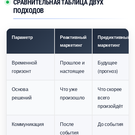
СРАВНИТЕЛЬНАЯ ТАБЛИЦА ДВУХ
ПОДХОДО
Параметр
Реактивный
Предиктивный
маркетин
маркетин
ременной
Прошлое и
Будущее
оризонт
настоящее
(прогноз)
Основа
Что уже
Что скорее
решений
произошло
сего
произойдёт
Коммуникация
После
До события
события