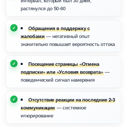
интервал, который был 30 дней,
растянулся до 50-60
Обращения в поддержку с
— негативный опыт
жалобами
значительно повышает вероятность оттока
Посещение страницы «Отмена
—
подписки» или «Условия возврата»
поведенческий сигнал намерения
Отсутствие реакции на последние 2-3
— системное
коммуникации
игнорирование