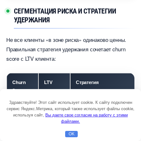
СЕГМЕНТАЦИЯ РИСКА И СТРАТЕГИИ
УДЕРЖАНИЯ
Не все клиенты «в зоне риска» одинаково ценны.
Правильная стратегия удержания сочетает churn
score с LTV клиента:
Churn
LTV
Стратегия
Score
клиента
Здравствуйте! Этот сайт использует cookie. К сайту подключен
ысокий
ысокий
Персональный звонок
сервис Яндекс.Метрика, который также использует файлы cookie,
используя сайт,
ы даете свое согласие на работу с этими
(70%+)
менеджера +
файлами.
специальное
предложение
OK
Главная
Бесплатная консультация
Настройка Директа