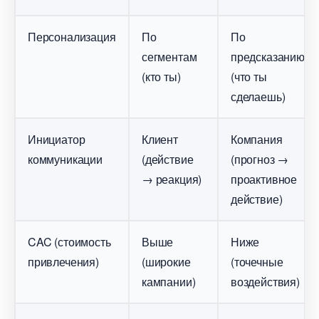
Персонализация
По
По
сегментам
предсказанию
(кто ты)
(что ты
сделаешь)
Инициатор
Клиент
Компания
коммуникации
(действие
(прогноз →
→ реакция)
проактивное
действие)
CAC (стоимость
ыше
Ниже
привлечения)
(широкие
(точечные
кампании)
оздействия)