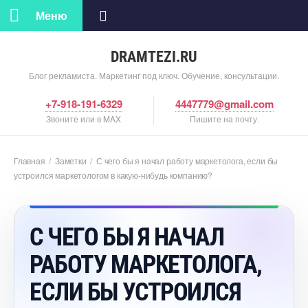
Меню
DRAMTEZI.RU
Блог рекламиста. Маркетинг под ключ. Обучение, консультации.
+7-918-191-6329
4447779@gmail.com
Звоните или в MAX
Пишите на почту.
Главная
/
Заметки
/
С чего бы я начал работу маркетолога, если бы
устроился маркетологом в какую-нибудь компанию?
С ЧЕГО БЫ Я НАЧАЛ
РАБОТУ МАРКЕТОЛОГА,
ЕСЛИ БЫ УСТРОИЛСЯ