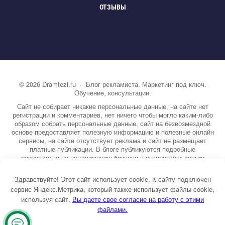
ОТЗЫВЫ
©
2026
Dramtezi.ru
·
Блог рекламиста. Маркетинг под ключ.
Обучение, консультации.
Сайт не собирает никакие персональные данные, на сайте нет
регистрации и комментариев, нет ничего чтобы могло каким-либо
образом собрать персональные данные, сайт на безвозмездной
основе предоставляет полезную информацию и полезные онлайн
сервисы, на сайте отсутствует реклама и сайт не размещает
платные публикации. В блоге публикуются подробные
руководства по продвижению бизнеса в интернете и другие
полезные статьи. Вы можете узнать бесплатно экспертную
информацию о маркетинге, рекламе, копирайтинге и другие темы.
Здравствуйте! Этот сайт использует cookie. К сайту подключен
На сайте опубликовано более 3000 статей.
сервис Яндекс.Метрика, который также использует файлы cookie,
используя сайт,
ы даете свое согласие на работу с этими
Тема от GoodwinPress.ru
файлами.