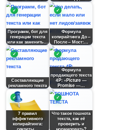
Программ, бот для
Формула
енерации текста
копирайтинга До –
или как заменить
После – Мост:
Формула
продающего текста
Составляющие
4P: «Picture —
рекламного текста
Promise —
7 правил
Что такое тошнота
эффективного
текста, как её
копирайтинга:
проверить и
секреты
нормировать?