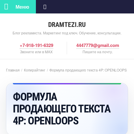
Меню
DRAMTEZI.RU
Блог рекламиста. Маркетинг под ключ. Обучение, консультации.
+7-918-191-6329
4447779@gmail.com
Звоните или в MAX
Пишите на почту.
Главная
/
Копирайтин
/
Формула продающего текста 4P: OPENLOOPS
ФОРМУЛА
ПРОДАЮЩЕГО ТЕКСТА
4P: OPENLOOPS