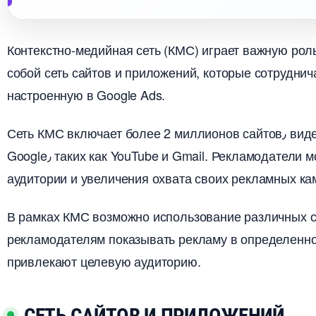
Контекстно-медийная сеть (КМС) играет важную роль
собой сеть сайтов и приложений, которые сотруднич
настроенную в Google Ads.​
Сеть КМС включает более 2 миллионов сайтов٫ видеороликов٫ приложений и собственных ресурсо
Google٫ таких как YouTube и Gmail.​ Рекламодатели могут использовать КМС для достижения большой
аудитории и увеличения охвата своих рекламных ка
рамках КМС возможно использование различных спо
рекламодателям показывать рекламу в определенном
привлекают целевую аудиторию.​