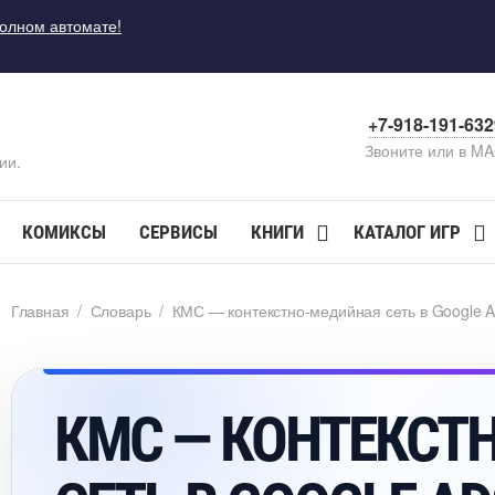
полном автомате!
+7-918-191-63
Звоните или в M
ии.
КОМИКСЫ
СЕРВИСЫ
КНИГИ
КАТАЛОГ ИГР
Главная
/
Словарь
/
КМС — контекстно-медийная сеть в Google 
КМС — КОНТЕКСТ