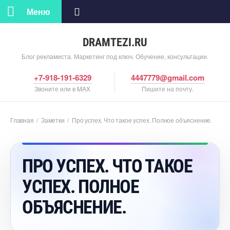
Меню
DRAMTEZI.RU
Блог рекламиста. Маркетинг под ключ. Обучение, консультации.
+7-918-191-6329
4447779@gmail.com
Звоните или в MAX
Пишите на почту.
Главная
/
Заметки
/
Про успех. Что такое успех. Полное объяснение.
ПРО УСПЕХ. ЧТО ТАКОЕ
УСПЕХ. ПОЛНОЕ
ОБЪЯСНЕНИЕ.