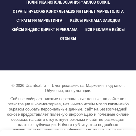
ПОЛИТИКА ИСПОЛЬЗОВАНИЯ ФАЙЛОВ COOKIE
СТРАТЕГИЧЕСКАЯ КОНСУЛЬТАЦИЯ ИНТЕРНЕТ МАРКЕТОЛОГА
СТРАТЕГИЯ МАРКЕТИНГА
КЕЙСЫ РЕКЛАМА ЗАВОДО
КЕЙСЫ ЯНДЕКС ДИРЕКТ И РЕКЛАМА
B2B РЕКЛАМА КЕЙСЫ
ОТЗЫВЫ
©
2026
Dramtezi.ru
·
Блог рекламиста. Маркетинг под ключ.
Обучение, консультации.
Сайт не собирает никакие персональные данные, на сайте нет
регистрации и комментариев, нет ничего чтобы могло каким-либо
образом собрать персональные данные, сайт на безвозмездной
основе предоставляет полезную информацию и полезные онлайн
сервисы, на сайте отсутствует реклама и сайт не размещает
платные публикации. В блоге публикуются подробные
руководства по продвижению бизнеса в интернете и другие
полезные статьи. Вы можете узнать бесплатно экспертную