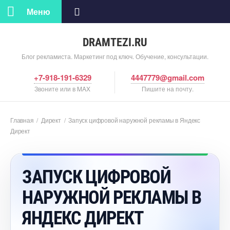
Меню
DRAMTEZI.RU
Блог рекламиста. Маркетинг под ключ. Обучение, консультации.
+7-918-191-6329
4447779@gmail.com
Звоните или в MAX
Пишите на почту.
Главная
/
Директ
/
Запуск цифровой наружной рекламы в Яндекс
Директ
ЗАПУСК ЦИФРОВОЙ
НАРУЖНОЙ РЕКЛАМЫ
ЯНДЕКС ДИРЕКТ