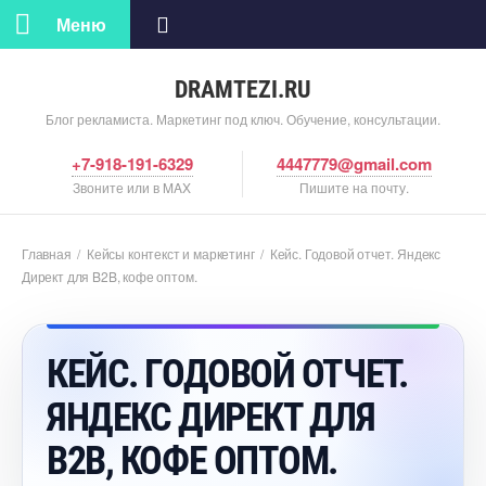
Меню
DRAMTEZI.RU
Блог рекламиста. Маркетинг под ключ. Обучение, консультации.
+7-918-191-6329
4447779@gmail.com
Звоните или в MAX
Пишите на почту.
Главная
/
Кейсы контекст и маркетин
/
Кейс. Годовой отчет. Яндекс
Директ для B2B, кофе оптом.
КЕЙС. ГОДОВОЙ ОТЧЕТ.
ЯНДЕКС ДИРЕКТ ДЛЯ
B2B, КОФЕ ОПТОМ.