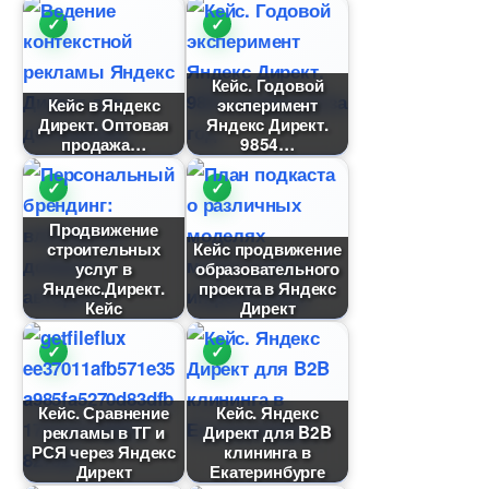
Кейс. Годовой
Кейс в Яндекс
эксперимент
Директ. Оптовая
Яндекс Директ.
продажа
9854
Продвижение
строительных
Кейс продвижение
услу
образовательного
Яндекс.Директ.
проекта в Яндекс
Кейс
Директ
Кейс. Сравнение
Кейс. Яндекс
рекламы в ТГ и
Директ для B2B
РСЯ через Яндекс
клининга
Директ
Екатеринбурге