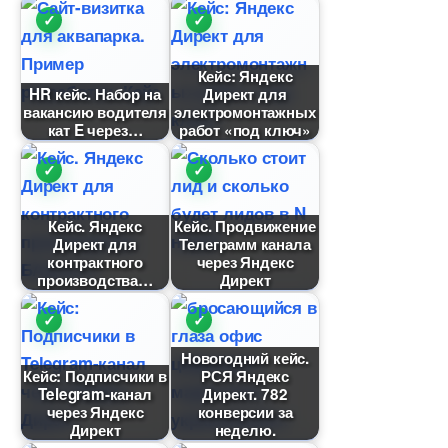
Кейс: Яндекс
HR кейс. Набор на
Директ для
акансию водителя
электромонтажных
кат E через
работ «под ключ»
Кейс. Яндекс
Кейс. Продвижение
Директ для
Телеграмм канала
контрактного
через Яндекс
производства
Директ
Новогодний кейс.
Кейс: Подписчики
РСЯ Яндекс
Telegram-канал
Директ. 782
через Яндекс
конверсии за
Директ
неделю.