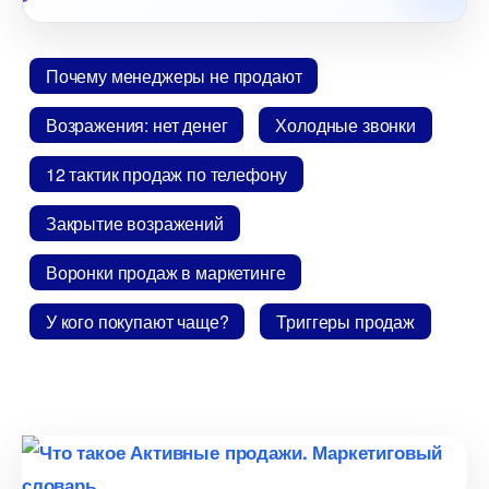
Почему менеджеры не продают
озражения: нет дене
Холодные звонки
12 тактик продаж по телефону
Закрытие возражений
оронки продаж в маркетинге
У кого покупают чаще?
Триггеры продаж