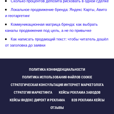
Сколько процентов депозита рисковать в одной сделке
Локальное продвижение бренда: Яндекс Карты, Авито
и геотаргетин
Коммуникационная матрица бренда: как выбрать
каналы продвижения под цель, а не по привычке
Как написать продающий текст: чтобы читатель дошёл
от заголовка до заявки
ПОЛИТИКА КОНФИДЕНЦИАЛЬНОСТИ
ПОЛИТИКА ИСПОЛЬЗОВАНИЯ ФАЙЛОВ COOKIE
СТРАТЕГИЧЕСКАЯ КОНСУЛЬТАЦИЯ ИНТЕРНЕТ МАРКЕТОЛОГА
СТРАТЕГИЯ МАРКЕТИНГА
КЕЙСЫ РЕКЛАМА ЗАВОДО
КЕЙСЫ ЯНДЕКС ДИРЕКТ И РЕКЛАМА
B2B РЕКЛАМА КЕЙСЫ
ОТЗЫВЫ