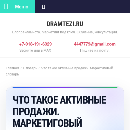
Меню
DRAMTEZI.RU
Блог рекламиста. Маркетинг под ключ. Обучение, консультации.
+7-918-191-6329
4447779@gmail.com
Звоните или в MAX
Пишите на почту.
Главная
/
Словарь
/
Что такое Активные продажи. Маркетиговый
словарь
ЧТО ТАКОЕ АКТИВНЫЕ
ПРОДАЖИ.
МАРКЕТИГОВЫЙ