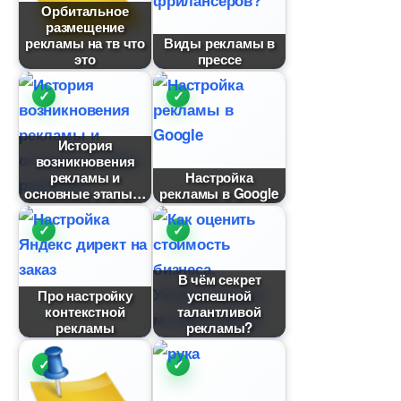
Орбитальное
размещение
рекламы на тв что
иды рекламы
это
прессе
История
озникновения
рекламы и
Настройка
основные этапы
рекламы в Google
чём секрет
Про настройку
успешной
контекстной
талантливой
рекламы
рекламы?