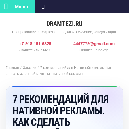
Меню
DRAMTEZI.RU
Блог рекламиста. Маркетинг под ключ. Обучение, консультации.
+7-918-191-6329
4447779@gmail.com
Звоните или в MAX
Пишите на почту.
Главная
/
Заметки
/
7 рекомендаций для Нативной рекламы. Как
сделать успешной кампанию нативной рекламы
7 РЕКОМЕНДАЦИЙ ДЛЯ
НАТИВНОЙ РЕКЛАМЫ.
КАК СДЕЛАТЬ