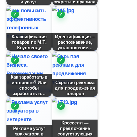
и услуг.
секреты и правила.
Классификация
Идентификация –
товаров по М.Т.
распознавание,
Коупленду
установление
Как заработать
интернете? Или
Скрытая реклама
способы
для продвижения
заработать
товаро
Кросселл —
Реклама услу
предложение
эвакуатора
сопутствующих