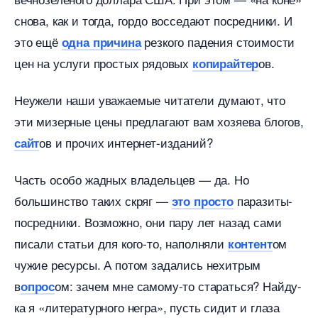
снова, как и тогда, гордо восседают посредники. И
это ещё
резкого падения стоимости
одна причина
цен на услуги простых рядовых
ов.
копирайтер
Неужели наши уважаемые читатели думают, что
эти мизерные цены предлагают вам хозяева блогов,
ов и прочих интернет-изданий?
сайт
Часть особо жадных владельцев — да. Но
ольшинство таких скряг —
паразиты-
это просто
посредники. Возможно, они пару лет назад сами
писали статьи для кого-то, наполняли
ом
контент
чужие ресурсы. А потом задались нехитрым
ом: зачем мне самому-то стараться? Найду-
опрос
ка я «литературного негра», пусть сидит и глаза