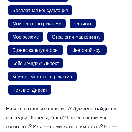
Бесплатная консультация
Мои кейсы по рекламе
Отзывы
Мое резюме
Стратегия маркетинга
Бизнес калькуляторы
Цветовой кру
Кейсы Яндекс Директ
Коучинг Контекст и реклама
Чек лист Директ
На что, позвольте спросить? Думаете, найдётся
посредник более добрый? Пожелающий Вас
озолотить? Или — сами хотите им стать? Но —