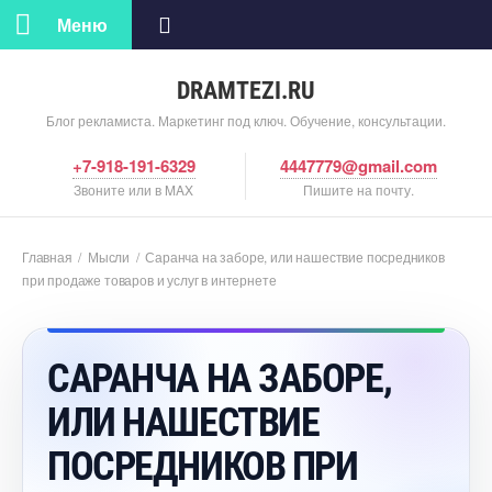
Меню
DRAMTEZI.RU
Блог рекламиста. Маркетинг под ключ. Обучение, консультации.
+7-918-191-6329
4447779@gmail.com
Звоните или в MAX
Пишите на почту.
Главная
/
Мысли
/
Саранча на заборе, или нашествие посреднико
при продаже товаров и услуг в интернете
САРАНЧА НА ЗАБОРЕ,
ИЛИ НАШЕСТВИЕ
ПОСРЕДНИКОВ ПРИ