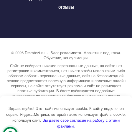
ОТЗЫВЫ
©
2026
Dramtezi.ru
·
Блог рекламиста. Маркетинг под ключ.
Обучение, консультации.
Сайт не собирает никакие персональные данные, на сайте нет
регистрации и комментариев, нет ничего чтобы могло каким-либо
образом собрать персональные данные, сайт на безвозмездной
основе предоставляет полезную информацию и полезные онлайн
сервисы, на сайте отсутствует реклама и сайт не размещает
платные публикации. В блоге публикуются подробные
руководства по продвижению бизнеса в интернете и другие
полезные статьи. Вы можете узнать бесплатно экспертную
информацию о маркетинге, рекламе, копирайтинге и другие темы.
Здравствуйте! Этот сайт использует cookie. К сайту подключен
На сайте опубликовано более 3000 статей.
сервис Яндекс.Метрика, который также использует файлы cookie,
используя сайт,
ы даете свое согласие на работу с этими
Тема от GoodwinPress.ru
файлами.