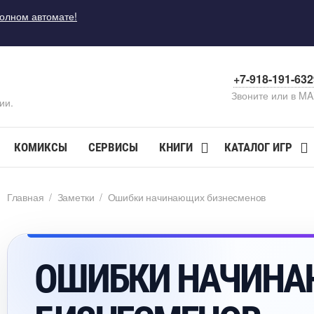
полном автомате!
+7-918-191-63
Звоните или в M
ии.
КОМИКСЫ
СЕРВИСЫ
КНИГИ
КАТАЛОГ ИГР
Главная
/
Заметки
/
Ошибки начинающих бизнесмено
ОШИБКИ НАЧИН