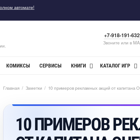
полном автомате!
+7-918-191-63
Звоните или в M
ии.
КОМИКСЫ
СЕРВИСЫ
КНИГИ
КАТАЛОГ ИГР
Главная
/
Заметки
/
10 примеров рекламных акций от капитана О
10 ПРИМЕРОВ РЕ