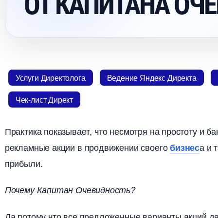
ОТ КАПИТАНА ОЧ
Услуги Директолога
едение Яндекс Директа
Чек-лист Директ
Практика показывает, что несмотря на простоту и б
рекламные акции в продвижении своего
а и 
изнес
прибыли.
Почему Капитан Очевидность?
Да потому что все предложенные варианты акций д