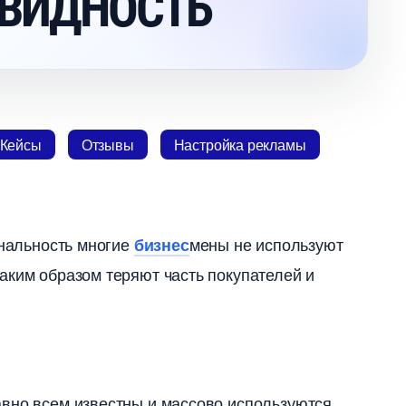
ЕВИДНОСТЬ
Кейсы
Отзывы
Настройка рекламы
анальность многие
мены не используют
изнес
таким образом теряют часть покупателей и
авно всем известны и массово используются.