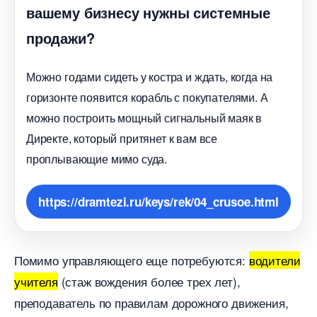
ашему бизнесу нужны системные
продажи?
Можно годами сидеть у костра и ждать, когда на
оризонте появится корабль с покупателями. А
можно построить мощный сигнальный маяк
Директе, который притянет к вам все
проплывающие мимо суда.
https://dramtezi.ru/keys/rek/04_crusoe.html
Помимо управляющего еще потребуются:
одители
учителя
(стаж вождения более трех лет),
преподаватель по правилам дорожного движения,