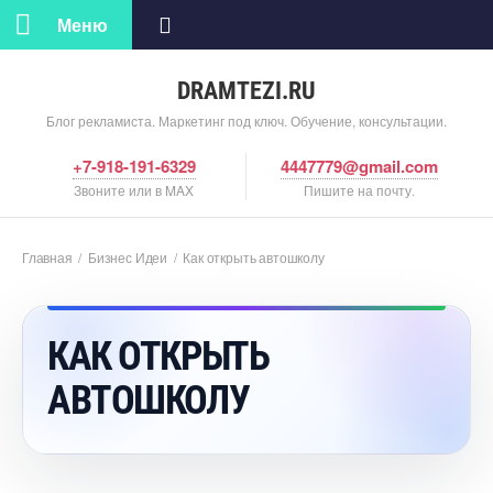
Меню
DRAMTEZI.RU
Блог рекламиста. Маркетинг под ключ. Обучение, консультации.
+7-918-191-6329
4447779@gmail.com
Звоните или в MAX
Пишите на почту.
Главная
/
Бизнес Идеи
/
Как открыть автошколу
КАК ОТКРЫТЬ
АВТОШКОЛУ