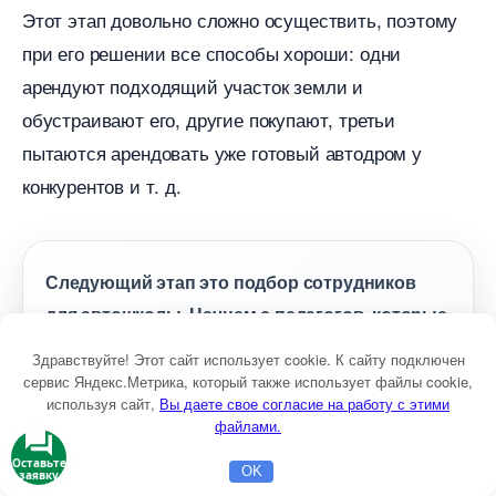
Этот этап довольно сложно осуществить, поэтому
при его решении все способы хороши: одни
арендуют подходящий участок земли и
обустраивают его, другие покупают, третьи
пытаются арендовать уже готовый автодром у
конкурентов и т. д.
Следующий этап это подбор сотруднико
для автошколы. Начнем с педагогов, которые
удут вести занятия в классах.
Здравствуйте! Этот сайт использует cookie. К сайту подключен
сервис Яндекс.Метрика, который также использует файлы cookie,
используя сайт,
ы даете свое согласие на работу с этими
файлами.
У каждого такого работника обязательно должно
Оставьте
OK
заявку
Главная
Бесплатная консультация
Настройка Директа