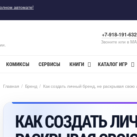
полном автомате!
+7-918-191-63
Звоните или в M
ии.
КОМИКСЫ
СЕРВИСЫ
КНИГИ
КАТАЛОГ ИГР
Главная
/
Бренд
/
Как создать личный бренд, не раскрывая свою 
КАК СОЗДАТЬ ЛИЧ