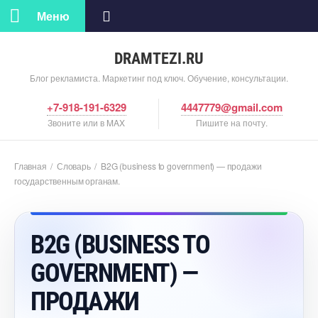
Меню
DRAMTEZI.RU
Блог рекламиста. Маркетинг под ключ. Обучение, консультации.
+7-918-191-6329
4447779@gmail.com
Звоните или в MAX
Пишите на почту.
Главная
/
Словарь
/
B2G (business to government) — продажи
осударственным органам.
B2G (BUSINESS TO
GOVERNMENT) —
ПРОДАЖИ