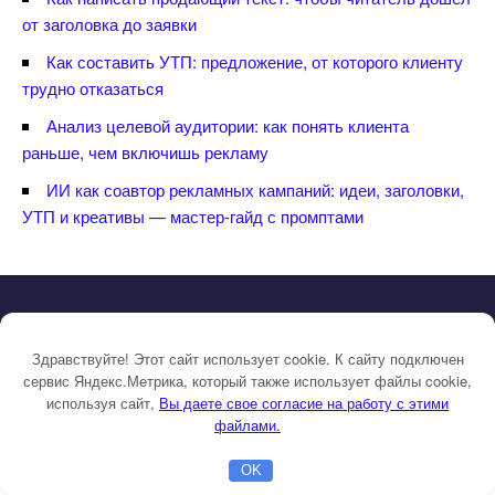
от заголовка до заявки
Как составить УТП: предложение, от которого клиенту
трудно отказаться
Анализ целевой аудитории: как понять клиента
раньше, чем включишь рекламу
ИИ как соавтор рекламных кампаний: идеи, заголовки,
УТП и креативы — мастер-гайд с промптами
ПОЛИТИКА КОНФИДЕНЦИАЛЬНОСТИ
ПОЛИТИКА ИСПОЛЬЗОВАНИЯ ФАЙЛОВ COOKIE
Здравствуйте! Этот сайт использует cookie. К сайту подключен
сервис Яндекс.Метрика, который также использует файлы cookie,
СТРАТЕГИЧЕСКАЯ КОНСУЛЬТАЦИЯ ИНТЕРНЕТ МАРКЕТОЛОГА
используя сайт,
ы даете свое согласие на работу с этими
СТРАТЕГИЯ МАРКЕТИНГА
КЕЙСЫ РЕКЛАМА ЗАВОДО
файлами.
КЕЙСЫ ЯНДЕКС ДИРЕКТ И РЕКЛАМА
B2B РЕКЛАМА КЕЙСЫ
OK
Главная
Бесплатная консультация
Настройка Директа
ОТЗЫВЫ