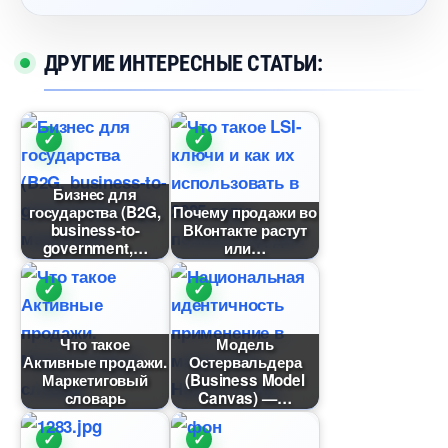
ДРУГИЕ ИНТЕРЕСНЫЕ СТАТЬИ:
Бизнес для
осударства (B2G,
Почему продажи во
business-to-
Контакте растут
government,
или
Что такое
Модель
Активные продажи.
Остервальдера
Маркетиговый
(Business Model
словарь
Canvas) —