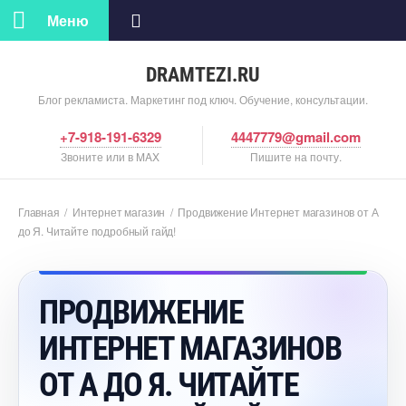
Меню
DRAMTEZI.RU
Блог рекламиста. Маркетинг под ключ. Обучение, консультации.
+7-918-191-6329
4447779@gmail.com
Звоните или в MAX
Пишите на почту.
Главная
/
Интернет магазин
/
Продвижение Интернет магазинов от А
до Я. Читайте подробный гайд!
ПРОДВИЖЕНИЕ
ИНТЕРНЕТ МАГАЗИНО
ОТ А ДО Я. ЧИТАЙТЕ